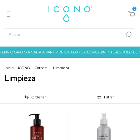
0
- ENVIO GRATIS A CABA A PARTIR DE $70.000 - 3 CUOTAS SIN INTERES TODO EL MES
Inicio
.
ICONO
.
Corporal
.
Limpieza
Limpieza
Ordenar
Filtrar