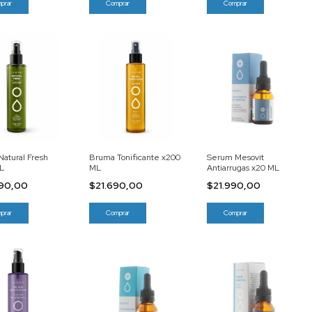
Natural Fresh
Bruma Tonificante x200
Serum Mesovit
L
ML
Antiarrugas x20 ML
790,00
$21.690,00
$21.990,00