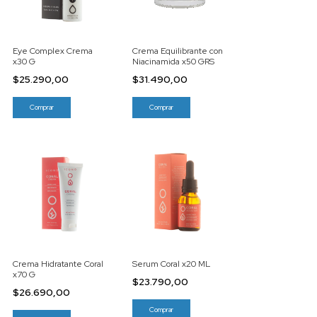
Eye Complex Crema
Crema Equilibrante con
x30 G
Niacinamida x50 GRS
$25.290,00
$31.490,00
Crema Hidratante Coral
Serum Coral x20 ML
x70 G
$23.790,00
$26.690,00