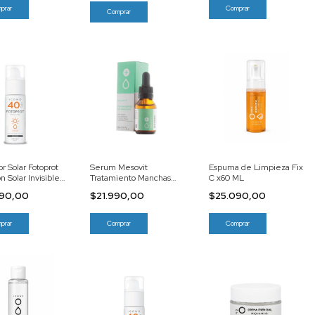
or Solar Fotoprot
Serum Mesovit
Espuma de Limpieza Fix
n Solar Invisible
Tratamiento Manchas
C x60 ML
 X60 ML
x20 ML
690,00
$21.990,00
$25.090,00