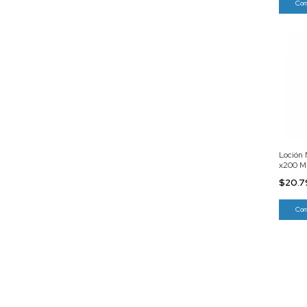
Loción 
x200 M
$20.