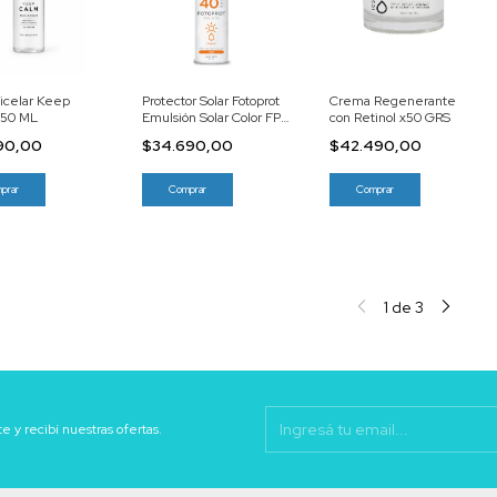
icelar Keep
Protector Solar Fotoprot
Crema Regenerante
150 ML
Emulsión Solar Color FPS
con Retinol x50 GRS
40 X60 ML
90,00
$34.690,00
$42.490,00
1
de
3
te y recibí nuestras ofertas.