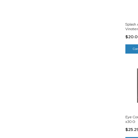
Splash 
Vinote
$20.
Eye Co
x30 G
$25.2