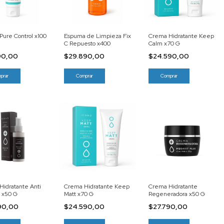
ure Control x100
Espuma de Limpieza Fix
Crema Hidratante Keep
C Repuesto x400
Calm x70 G
90,00
$29.890,00
$24.590,00
idratante Anti
Crema Hidratante Keep
Crema Hidratante
 x50 G
Matt x70 G
Regeneradora x50 G
90,00
$24.590,00
$27.790,00