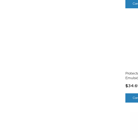
Protect
Emulsió
Fps 40
$34.