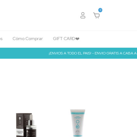
0
s
Cómo Comprar
GIFT CARD❤️
¡ENVIOS A TODO EL PAIS! - ENVIO GRATIS A CABA A PARTIR D