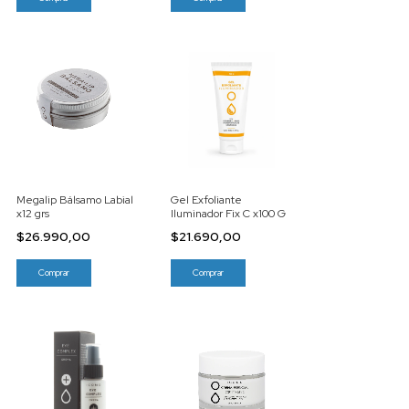
Megalip Bálsamo Labial
Gel Exfoliante
x12 grs
Iluminador Fix C x100 G
$26.990,00
$21.690,00