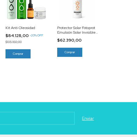
Kit Anti Oleosidad
Protector Solar Fotoprot
Emulsión Solar Invisible
$84.128,00
-
20
%
OFF
Fps 40 X125 ML
$62.390,00
$105.160,00