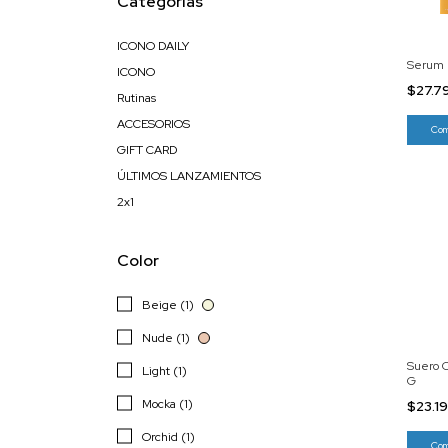
Categorías
ICONO DAILY
Serum 
ICONO
$27.7
Rutinas
ACCESORIOS
GIFT CARD
ÚLTIMOS LANZAMIENTOS
2x1
Color
Beige (1)
Nude (1)
Suero C
Light (1)
G
Mocka (1)
$23.1
Orchid (1)