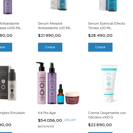
Antioxidante
Serum Mesovit
Serum Esencial Efecto
rapia x200 ML
Antioxidante x20 ML
Tensor x20 ML
090,00
$21.990,00
$28.490,00
mplex Emulsión
Kit Pro Age
Crema Oxigenante con
Glicólico x100 G
$54.056,00
-
20
%
OFF
90,00
$22.890,00
$67.570,00