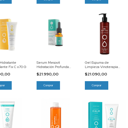
Hidratante
Serum Mesovit
Gel Espuma de
dante Fix C x70 G
Hidratación Profunda
Limpieza Vinoterapia
x20 ML
x200 ML
90,00
$21.990,00
$21.090,00