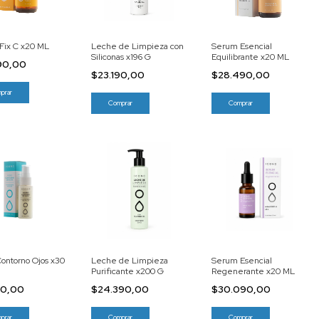
Fix C x20 ML
Leche de Limpieza con
Serum Esencial
Siliconas x196 G
Equilibrante x20 ML
90,00
$23.190,00
$28.490,00
ontorno Ojos x30
Leche de Limpieza
Serum Esencial
Purificante x200 G
Regenerante x20 ML
90,00
$24.390,00
$30.090,00