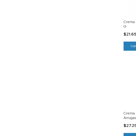
Crema P
G
$21.6
Crema H
Arrugas
$27.2