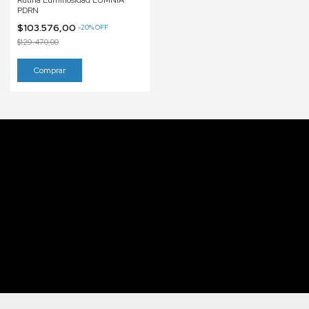
Rutina Luminosidad LUMNIA
PDRN
$103.576,00
-
20
%
OFF
$129.470,00