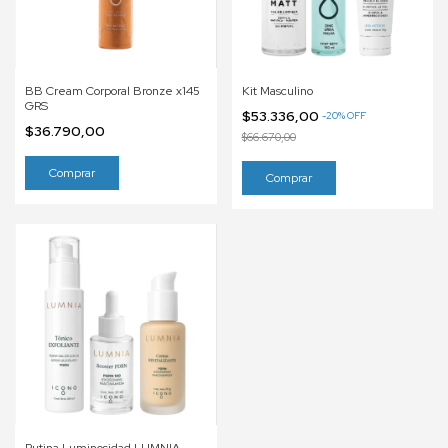
BB Cream Corporal Bronze x145
Kit Masculino
GRS
$53.336,00
-
20
%
OFF
$36.790,00
$66.670,00