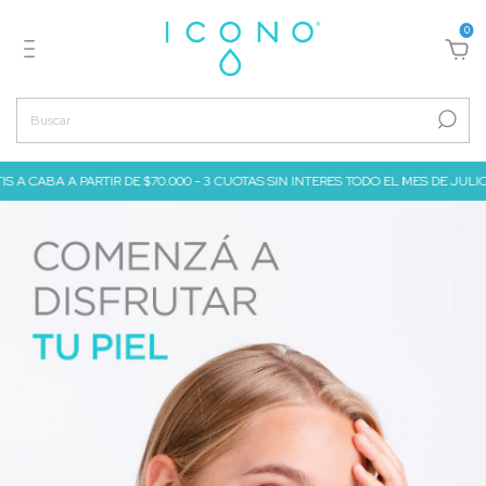
0
ABA A PARTIR DE $70.000 - 3 CUOTAS SIN INTERES TODO EL MES DE JULIO a travé