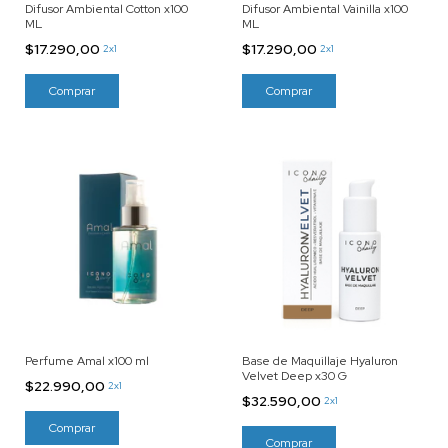
Difusor Ambiental Cotton x100
Difusor Ambiental Vainilla x100
ML
ML
$17.290,00
$17.290,00
2x1
2x1
Perfume Amal x100 ml
Base de Maquillaje Hyaluron
Velvet Deep x30 G
$22.990,00
2x1
$32.590,00
2x1