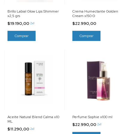
Brillo Labial Glow Lips Shimmer
Crema Humectante Golden
x2,5 grs
Cream x150 G
$19.190,00
$22.990,00
2x1
Aceite Natural Blend Calma x10
Perfume Sophie x100 ml
ML
$22.990,00
2x1
$11.290,00
2x1