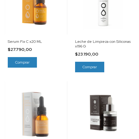
Serum Fix C x20 ML
Leche de Limpieza con Siliconas
x196 G
$27.790,00
$23.190,00