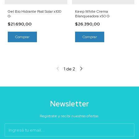
Gel Bio Hidrante Post Solar x100
Keep White Crema
G
Blanqueadora x50 G
$21.690,00
$26.390,00
1
de
2
Newsletter
Registrate y recibí nuestras ofertas.