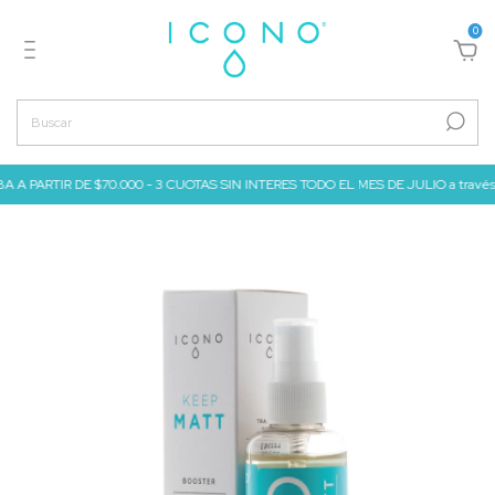
0
 A PARTIR DE $70.000 - 3 CUOTAS SIN INTERES TODO EL MES DE JULIO a través d