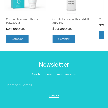
Crema Hidratante Keep
Gel de Limpieza Keep Matt
Crema 
Matt x70 G
x150 ML
$21.
$24.590,00
$20.090,00
Newsletter
Registrate y recibí nuestras ofertas.