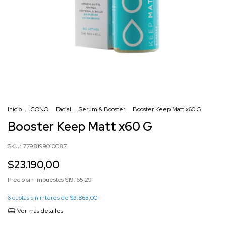
Inicio
.
ICONO
.
Facial
.
Serum & Booster
.
Booster Keep Matt x60 G
Booster Keep Matt x60 G
SKU:
7798199010087
$23.190,00
Precio sin impuestos
$19.165,29
6
cuotas sin interés de
$3.865,00
Ver más detalles