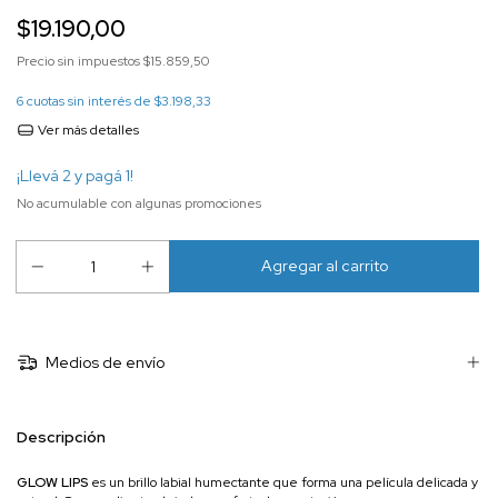
$19.190,00
Precio sin impuestos
$15.859,50
6
cuotas sin interés de
$3.198,33
Ver más detalles
¡Llevá 2 y pagá 1!
No acumulable con algunas promociones
Medios de envío
Descripción
GLOW LIPS
es un brillo labial humectante que forma una película delicada y