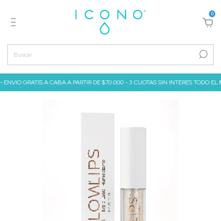
0
 ENVIO GRATIS A CABA A PARTIR DE $70.000 - 3 CUOTAS SIN INTERES TODO EL MES