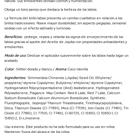
natural. Sus emolientes brindan confort y humectación.
Otorga un tono parejo que destaca la belleza de los labios.
La fórmula del brillo labial presenta un cambio cualitativo en relación a los
brillos tradicionales. Posee mayor durabilidad, sin aspecto pegajoso, sensorial
sedoso con un efecto satinado y luminoso.
Beneficios:
protege, repara y retarda los signos de envejecimiento de los
labios gracias al aporte del Aceite de Jojoba con propiedades antioxidantes y
emolientes.
Modo de uso:
Deslizar el aplicador suavemente sobre los labios hasta logar un
acabado.
Color:
Glitter dorado y blanco /
Aroma:
Coco-Vainilla
Ingredientes:
Simmondsia Chinensis (Jojoba) Seed Oil, Ethylene/
propylene/ styrene Copolymer, Butylene/ ehtylene/ styrene Copolymer,
Hydrogenated Polycyclopentadiene (And) Isododecane, Hydrogenated
Polyisodecene, Fragance. May Contain: Red 6 Lake, Red 7 Lake, Calcium
Sodium Borosilicate Calcium Aluminium Borosilicate, Synthetic
Fluorphlogopite, Isopropyl Titanium Triisostearate, Tirethoxycaprylylsilane,
Silica, Titanium Dioxide (CI 77891), Mica (CI 77019), Iron Oxide (CI 77491), Tin
Oxide (CI 77861), CI 77510, CI 77492, CI 60725, CI 15850, CI 15850:1, CI
15850:2, D-Limonene.
Uso externo. Este producto no ha sido formulado para su uso en niños.
Mantener fuera del alcance de los niños.