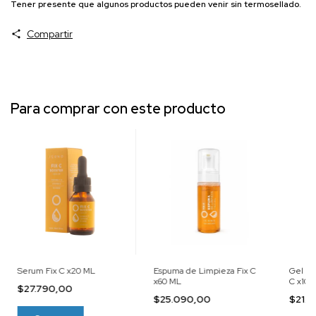
Tener presente que algunos productos pueden venir sin termosellado.
Compartir
Para comprar con este producto
Serum Fix C x20 ML
Espuma de Limpieza Fix C
Gel Exf
x60 ML
C x100
$27.790,00
$25.090,00
$21.