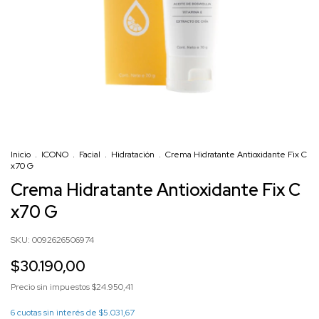
Inicio
.
ICONO
.
Facial
.
Hidratación
.
Crema Hidratante Antioxidante Fix C
x70 G
Crema Hidratante Antioxidante Fix C
x70 G
SKU:
0092626506974
$30.190,00
Precio sin impuestos
$24.950,41
6
cuotas sin interés de
$5.031,67