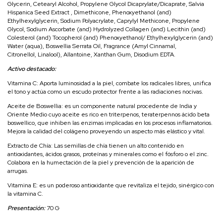
Glycerin, Cetearyl Alcohol, Propylene Glycol Dicaprylate/Dicaprate, Salvia
Hispanica Seed Extract , Dimethicone, Phenoxyethanol (and)
Ethylhexylglycerin, Sodium Polyacrylate, Caprylyl Methicone, Propylene
Glycol, Sodium Ascorbate (and) Hydrolyzed Collagen (and) Lecithin (and)
Colesterol (and) Tocopherol (and) Phenoxyethanol/ Ethylhexylglycerin (and)
Water (aqua), Boswellia Serrata Oil, Fragrance (Amyl Cinnamal,
Citronellol, Linalool), Allantoine, Xanthan Gum, Disodium EDTA.
Activo destacado:
Vitamina C: Aporta luminosidad a la piel, combate los radicales libres, unifica
el tono y actúa como un escudo protector frente a las radiaciones nocivas.
Aceite de Boswellia: es un componente natural procedente de India y
Oriente Medio cuyo aceite es rico en triterpenos, teraterpennos ácido beta
boswellico, que inhiben las enzimas implicadas en los procesos inflamatorios.
Mejora la calidad del colágeno proveyendo un aspecto más elástico y vital.
Extracto de Chía: Las semillas de chía tienen un alto contenido en
antioxidantes, ácidos grasos, proteínas y minerales como el fósforo o el zinc.
Colabora en la humectación de la piel y prevención de la aparición de
arrugas.
Vitamina E: es un poderoso antioxidante que revitaliza el tejido, sinérgico con
la vitamina C.
Presentación:
70 G