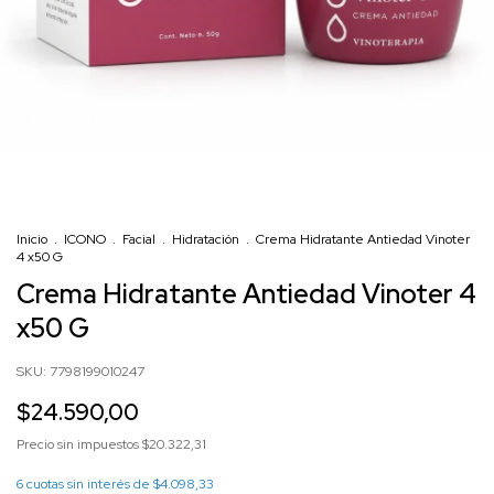
Inicio
.
ICONO
.
Facial
.
Hidratación
.
Crema Hidratante Antiedad Vinoter
4 x50 G
Crema Hidratante Antiedad Vinoter 4
x50 G
SKU:
7798199010247
$24.590,00
Precio sin impuestos
$20.322,31
6
cuotas sin interés de
$4.098,33