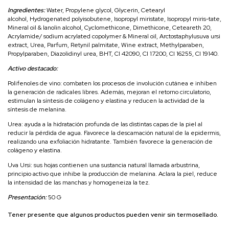
Ingredientes:
Water, Propylene glycol, Glycerin, Cetearyl
alcohol, Hydrogenated polyisobutene, Isopropyl miristate, Isopropyl miris-tate,
Mineral oil & lanolin alcohol, Cyclomethicone, Dimethicone, Ceteareth 20,
Acrylamide/ sodium acrylated copolymer & Mineral oil, Arctostaphylusuva ursi
extract, Urea, Parfum, Retynil palmitate, Wine extract, Methylparaben,
Propylparaben, Diazolidinyl urea, BHT, CI 42090, CI 17200, CI 16255, CI 19140.
Activo destacado:
Polifenoles de vino: combaten los procesos de involución cutánea e inhiben
la generación de radicales libres. Además, mejoran el retorno circulatorio,
estimulan la síntesis de colágeno y elastina y reducen la actividad de la
síntesis de melanina.
Urea: ayuda a la hidratación profunda de las distintas capas de la piel al
reducir la pérdida de agua. Favorece la descamación natural de la epidermis,
realizando una exfoliación hidratante. También favorece la generación de
colágeno y elastina.
Uva Ursi: sus hojas contienen una sustancia natural llamada arbustrina,
principio activo que inhibe la producción de melanina. Aclara la piel, reduce
la intensidad de las manchas y homogeneiza la tez.
Presentación:
50 G
Tener presente que algunos productos pueden venir sin termosellado.