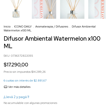
Inicio
.
ICONO DAILY
.
Aromaterapia / Difusores
.
Difusor Ambiental
Watermelon x100 ML
Difusor Ambiental Watermelon x100
ML
SKU:
0736372822055
$17.290,00
Precio sin impuestos
$14.289,26
6
cuotas sin interés de
$2.881,67
Ver más detalles
¡Llevá 2 y pagá 1!
No acumulable con algunas promociones