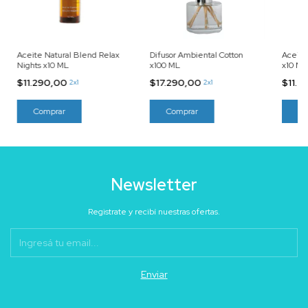
Aceite Natural Blend Relax
Difusor Ambiental Cotton
Aceite
Nights x10 ML
x100 ML
x10 ML
$11.290,00
$17.290,00
$11.2
2x1
2x1
Newsletter
Registrate y recibí nuestras ofertas.