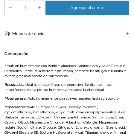
Medios de envío
Descripción
Emulsión humectante con Ácido Hialurónico, Aminoácidos y Ácido Pirrolidín
Carboxílico. Restaura la barrera epicutánea, combate las arrugas e ilumina la
mirada gracias al aporte de microperlas.
Resultados:
Ideal para tratar líneas de expresión. Se disimulan las
imperfecciones. La piel se humecta y recupera la elasticidad.
Modo de uso:
Aplicá diariamente con suaves masajes hasta su absorción.
Ingredientes:
Water, Propylene Glycol, Isopropyl miristate,
Cyclomethicone, Dimethicone, vinyldimethicone crosspolymer&silica, Aloe
Barbadensis extract, Glycerin, Calcium pantothenate, Xanthangum, Urea,
Caprylyl Glycol, Magnesium Chloride, Potasst um Chloride, Magnesium
lactate, Sodium citrate, Glucose, Citric acid, Ethylexy|glyceryn, Stearic acid,
Glyceryl Stearate SE, Sodium Hyaluronate, Mica& Titanium dioxide, Mineral