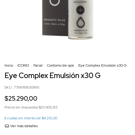
Inicio
.
ICONO
.
Facial
.
Contorno de ojos
.
Eye Complex Emulsión x30 G
Eye Complex Emulsión x30 G
SKU:
7798199010995
$25.290,00
Precio sin impuestos
$20.900,83
6
cuotas sin interés de
$4.215,00
Ver más detalles