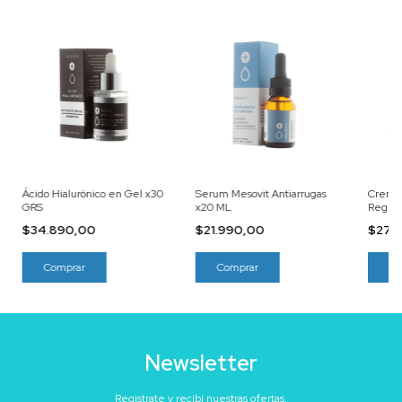
Ácido Hialurónico en Gel x30
Serum Mesovit Antiarrugas
Crema 
GRS
x20 ML
Regene
$34.890,00
$21.990,00
$27.
Newsletter
Registrate y recibí nuestras ofertas.