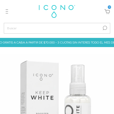
0
TIS A CABA A PARTIR DE $70.000 - 3 CUOTAS SIN INTERES TODO EL MES DE JULIO a