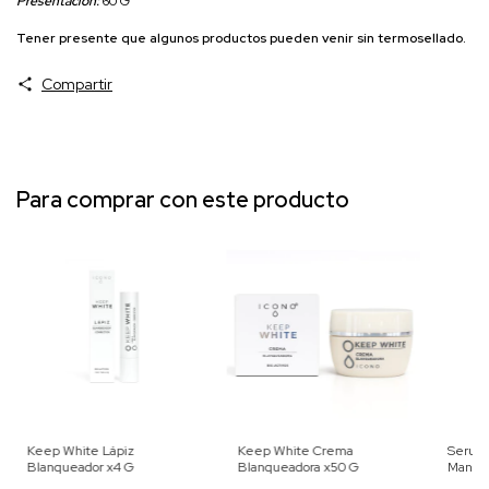
Presentación:
60 G
Tener presente que algunos productos pueden venir sin termosellado.
Compartir
Para comprar con este producto
Keep White Lápiz
Keep White Crema
Serum 
Blanqueador x4 G
Blanqueadora x50 G
Manch