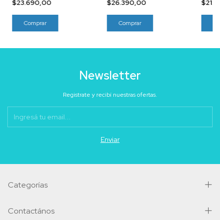
$23.690,00
$26.390,00
$21.
Newsletter
Registrate y recibí nuestras ofertas.
Categorías
Contactános