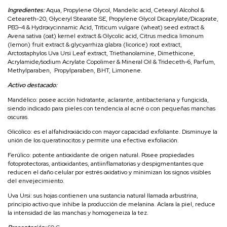
Ingredientes:
Aqua, Propylene Glycol, Mandelic acid, Cetearyl Alcohol &
Ceteareth-20, Glyceryl Stearate SE, Propylene Glycol Dicaprylate/Dicaprate,
PEG-4 & Hydroxycinnamic Acid, Triticum vulgare (wheat) seed extract &
Avena sativa (oat) kernel extract & Glycolic acid, Citrus medica limonum
(lemon) fruit extract & glycyarrhiza glabra (licorice) root extract,
Arctostaphylos Uva Ursi Leaf extract, Triethanolamine, Dimethicone,
Acrylamide/sodium Acrylate Copolimer & Mineral Oil & Trideceth-6, Parfum,
Methylparaben, Propylparaben, BHT, Limonene.
Activo destacado:
Mandélico: posee acción hidratante, aclarante, antibacteriana y fungicida,
siendo indicado para pieles con tendencia al acné o con pequeñas manchas
oscuras.
Glicólico: es el alfahidroxiácido con mayor capacidad exfoliante. Disminuye la
unión de los queratinocitos y permite una efectiva exfoliación.
Ferúlico: potente antioxidante de origen natural. Posee propiedades
fotoprotectoras, antioxidantes, antiinflamatorias y despigmentantes que
reducen el daño celular por estrés oxidativo y minimizan los signos visibles
del envejecimiento.
Uva Ursi: sus hojas contienen una sustancia natural llamada arbustrina,
principio activo que inhibe la producción de melanina. Aclara la piel, reduce
la intensidad de las manchas y homogeneiza la tez.