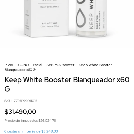
Inicio
.
ICONO
.
Facial
.
Serum & Booster
.
Keep White Booster
Blanqueador x60 G
Keep White Booster Blanqueador x60
G
SKU:
7798199011015
$31.490,00
Precio sin impuestos
$26.024,79
6
cuotas sin interés de
$5.248,33