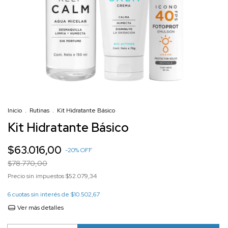
Inicio
.
Rutinas
.
Kit Hidratante Básico
Kit Hidratante Básico
$63.016,00
-
20
%
OFF
$78.770,00
Precio sin impuestos
$52.079,34
6
cuotas sin interés de
$10.502,67
Ver más detalles