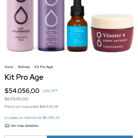
Inicio
.
Rutinas
.
Kit Pro Age
Kit Pro Age
$54.056,00
-
20
%
OFF
$67.570,00
Precio sin impuestos
$44.674,38
6
cuotas sin interés de
$9.009,33
Ver más detalles