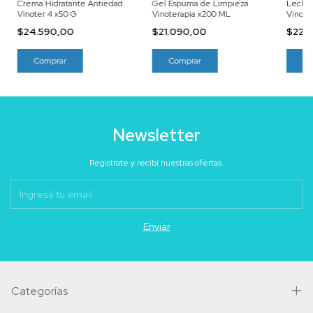
Crema Hidratante Antiedad
Gel Espuma de Limpieza
Leche 
Vinoter 4 x50 G
Vinoterapia x200 ML
Vinote
$24.590,00
$21.090,00
$22.
Newsletter
Registrate y recibí nuestras ofertas.
Categorías