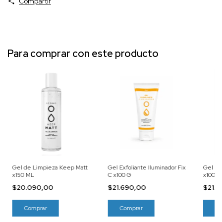
Compartir
Para comprar con este producto
Gel de Limpieza Keep Matt
Gel Exfoliante Iluminador Fix
Gel Bio
x150 ML
C x100 G
x100 G
$20.090,00
$21.690,00
$21.