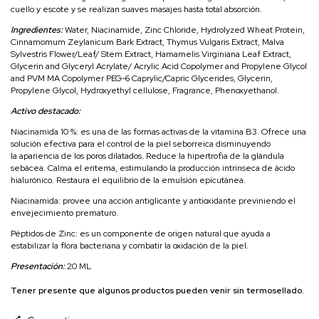
cuello y escote y se realizan suaves masajes hasta total absorción.
Ingredientes:
Water, Niacinamide, Zinc Chloride, Hydrolyzed Wheat Protein,
Cinnamomum Zeylanicum Bark Extract, Thymus Vulgaris Extract, Malva
Sylvestris Flower/Leaf/ Stem Extract, Hamamelis Virginiana Leaf Extract,
Glycerin and Glyceryl Acrylate/ Acrylic Acid Copolymer and Propylene Glycol
and PVM MA Copolymer PEG-6 Caprylic/Capric Glycerides, Glycerin,
Propylene Glycol, Hydroxyethyl cellulose, Fragrance, Phenoxyethanol.
Activo destacado:
Niacinamida 10 %: es una de las formas activas de la vitamina B3. Ofrece una
solución efectiva para el control de la piel seborreica disminuyendo
la apariencia de los poros dilatados. Reduce la hipertrofia de la glándula
sebácea. Calma el eritema, estimulando la producción intrínseca de ácido
hialurónico. Restaura el equilibrio de la emulsión epicutánea.
Niacinamida: provee una acción antiglicante y antioxidante previniendo el
envejecimiento prematuro.
Péptidos de Zinc: es un componente de origen natural que ayuda a
estabilizar la flora bacteriana y combatir la oxidación de la piel.
Presentación:
20 ML
Tener presente que algunos productos pueden venir sin termosellado.