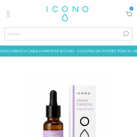
0
ENVIO GRATIS A CABA A PARTIR DE $70.000 - 3 CUOTAS SIN INTERES TODO EL MES D