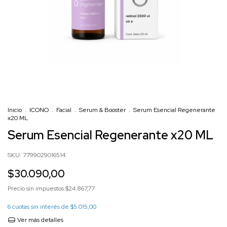
Inicio
.
ICONO
.
Facial
.
Serum & Booster
.
Serum Esencial Regenerante
x20 ML
Serum Esencial Regenerante x20 ML
SKU:
7799029016514
$30.090,00
Precio sin impuestos
$24.867,77
6
cuotas sin interés de
$5.015,00
Ver más detalles