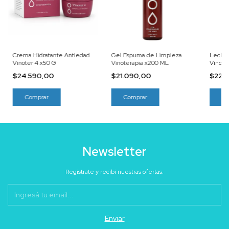
Crema Hidratante Antiedad
Gel Espuma de Limpieza
Leche 
Vinoter 4 x50 G
Vinoterapia x200 ML
Vinote
$24.590,00
$21.090,00
$22.
Newsletter
Registrate y recibí nuestras ofertas.