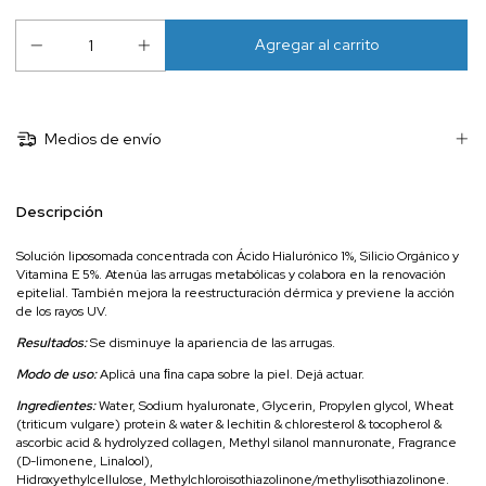
Medios de envío
Descripción
Solución liposomada concentrada con Ácido Hialurónico 1%, Silicio Orgánico y
Vitamina E 5%. Atenúa las arrugas metabólicas y colabora en la renovación
epitelial. También mejora la reestructuración dérmica y previene la acción
de los rayos UV.
Resultados:
Se disminuye la apariencia de las arrugas.
Modo de uso:
Aplicá una ﬁna capa sobre la piel. Dejá actuar.
Ingredientes:
Water, Sodium hyaluronate, Glycerin, Propylen glycol, Wheat
(triticum vulgare) protein & water & lechitin & chloresterol & tocopherol &
ascorbic acid & hydrolyzed collagen, Methyl silanol mannuronate, Fragrance
(D-limonene, Linalool),
Hidroxyethylcellulose, Methylchloroisothiazolinone/methylisothiazolinone.