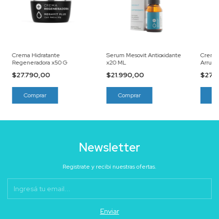
Crema Hidratante
Serum Mesovit Antioxidante
Crema 
Regeneradora x50 G
x20 ML
Arruga
$27.790,00
$21.990,00
$27.
Newsletter
Registrate y recibí nuestras ofertas.