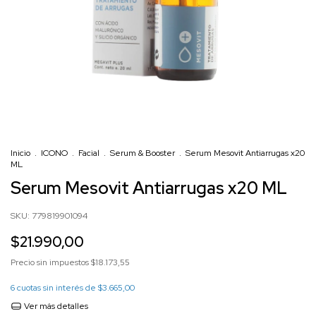
Inicio
.
ICONO
.
Facial
.
Serum & Booster
.
Serum Mesovit Antiarrugas x20
ML
Serum Mesovit Antiarrugas x20 ML
SKU:
779819901094
$21.990,00
Precio sin impuestos
$18.173,55
6
cuotas sin interés de
$3.665,00
Ver más detalles