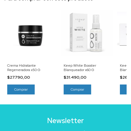
Crema Hidratante
Keep White Booster
Keep 
Regeneradora x50 G
Blanqueador x60 G
Blanqu
$27.790,00
$31.490,00
$26.
Newsletter