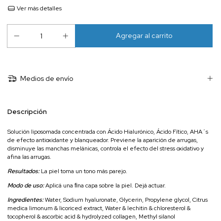
Ver más detalles
Medios de envío
Descripción
Solución liposomada concentrada con Ácido Hialurónico, Ácido Fítico, AHA´s
de efecto antioxidante y blanqueador. Previene la aparición de arrugas,
disminuye las manchas melánicas, controla el efecto del stress oxidativo y
afina las arrugas.
Resultados:
La piel toma un tono más parejo.
Modo de uso:
Aplicá una ﬁna capa sobre la piel. Dejá actuar.
Ingredientes:
Water, Sodium hyaluronate, Glycerin, Propylene glycol, Citrus
medica limonum & licoriced extract, Water & lechitin & chloresterol &
tocopherol & ascorbic acid & hydrolyzed collagen, Methyl silanol