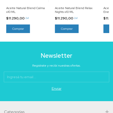
Aceite Natural Blend Calma
Aceite Natural Blend Relax
Aceite
x10 ML
Nights x10 ML
Energi
$11.290,00
$11.290,00
$11.2
2x1
2x1
Newsletter
Registrate y recibí nuestras ofertas.
Categorías