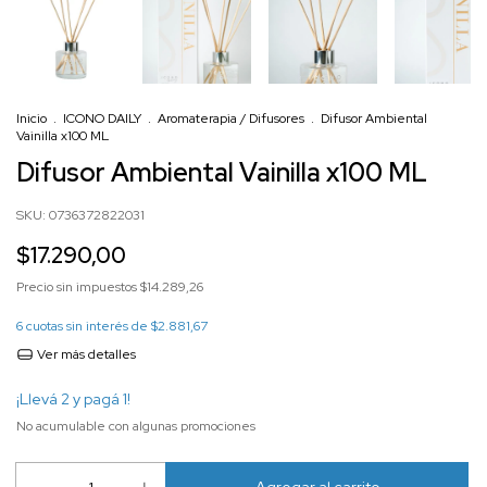
Inicio
.
ICONO DAILY
.
Aromaterapia / Difusores
.
Difusor Ambiental
Vainilla x100 ML
Difusor Ambiental Vainilla x100 ML
SKU:
0736372822031
$17.290,00
Precio sin impuestos
$14.289,26
6
cuotas sin interés de
$2.881,67
Ver más detalles
¡Llevá 2 y pagá 1!
No acumulable con algunas promociones