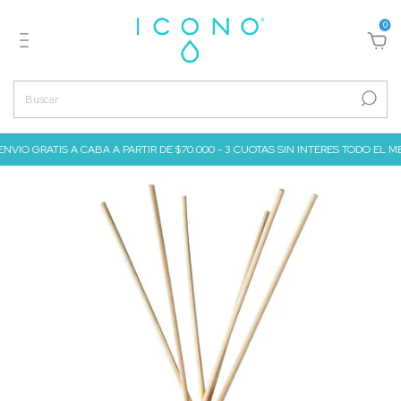
0
 GRATIS A CABA A PARTIR DE $70.000 - 3 CUOTAS SIN INTERES TODO EL MES DE JU