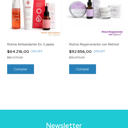
Rutina Antioxidante En 3 pasos
Rutina Regenerante con Retinol
$64.216,00
$92.856,00
-
20
%
OFF
-
20
%
OFF
$80.270,00
$116.070,00
Newsletter