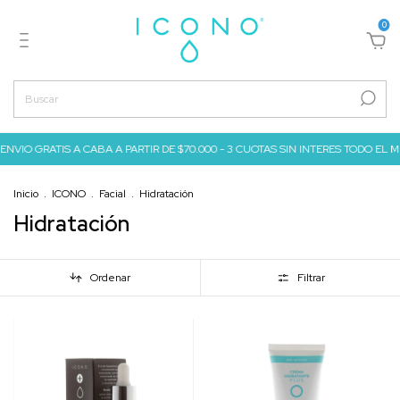
0
GRATIS A CABA A PARTIR DE $70.000 - 3 CUOTAS SIN INTERES TODO EL MES DE JUL
Inicio
.
ICONO
.
Facial
.
Hidratación
Hidratación
Ordenar
Filtrar