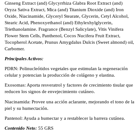
Ginseng Extract (and) Glycyrrhiza Glabra Root Extract (and)
Oryza Sativa Extract, Mica (and) Titanium Dioxide (and) Iron
Oxide, Niacinamide, Glyceryl Stearate, Glycerin, Cetyl Alcohol,
Stearic Acid, Phenoxyethanol (and) Ethylexhylglycerin,
Triethanolamine. Fragrance (Benzyl Salicylate), Vitis Vinifera
Flower Stem Cells, Panthenol, Cocos Nucifera Fruit Extract,
Tocopherol Acetate, Prunus Amygdalus Dulcis (Sweet almond) oil,
Carbomer.
Principales Activos:
PDRN: Polinucleótidos vegetales que estimulan la regeneración
celular y potencian la producción de colágeno y elastina.
Exosomas: Aporta resveratrol y factores de crecimiento tisular que
reducen los signos de envejecimiento cutáneo.
Niacinamida: Provee una acción aclarante, mejorando el tono de la
piel y su humectación.
Pantenol: Ayuda a humectar y a restablecer la barrera cutánea.
Contenido Neto:
55 GRS