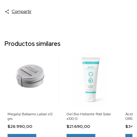
Compartir
Productos similares
Megalip Bálsamo Labial x12
Gel Bio Hidrante Post Solar
Ácido 
grs
x100 G
GRS
$26.990,00
$21.690,00
$34.